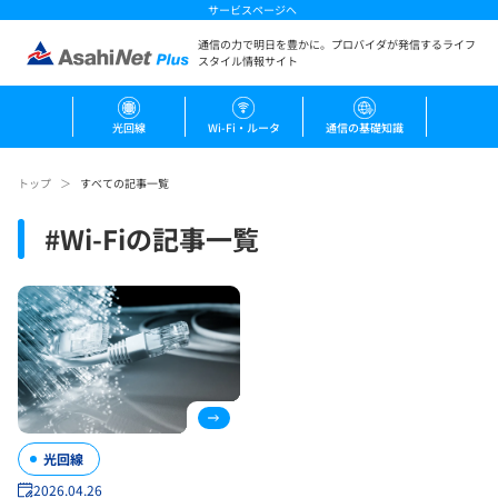
サービスページへ
通信の力で明日を豊かに。
プロバイダが発信するライフ
スタイル情報サイト
光回線
Wi-Fi・ルータ
通信の基礎知識
トップ
すべての記事一覧
#
Wi-Fi
の記事一覧
光回線
2026.04.26