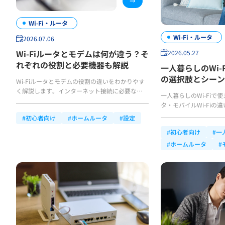
Wi-Fi・ルータ
Wi-Fi・ルータ
2026.07.06
Wi-Fiルータとモデムは何が違う？そ
2026.05.27
れぞれの役割と必要機器も解説
一人暮らしのWi-
の選択肢とシーン
Wi-Fiルータとモデムの役割の違いをわかりやす
く解説します。インターネット接続に必要な機器
一人暮らしのWi-Fiで
構成を確認して、自分に合った通信環境を整えま
タ・モバイルWi-Fiの
しょう！
自分に合ったWi-Fi環
#初心者向け
#ホームルータ
#設定
インターネット環境を
#初心者向け
#一
#ホームルータ
#