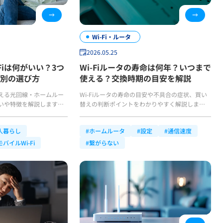
Wi-Fi・ルータ
2026.05.25
Fiは何がいい？3つ
Wi-Fiルータの寿命は何年？いつまで
別の選び方
使える？交換時期の目安を解説
使える光回線・ホームルー
Wi-Fiルータの寿命の目安や不具合の症状、買い
違いや特徴を解説します。
替えの判断ポイントをわかりやすく解説します。
境を選び、無駄なく快適な
適切な交換時期を見極めて快適なインターネット
整えましょう！
環境をつくりましょう！
人暮らし
#ホームルータ
#設定
#通信速度
モバイルWi-Fi
#繋がらない