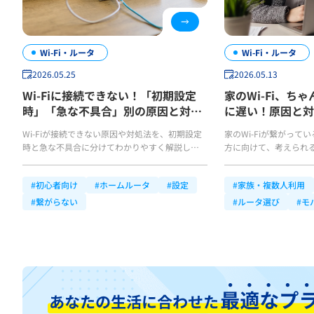
Wi-Fi・ルータ
Wi-Fi・ルータ
2026.05.25
2026.05.13
Wi-Fiに接続できない！「初期設定
家のWi-Fi、ち
時」「急な不具合」別の原因と対処
に遅い！原因と対
法
Wi-Fiが接続できない原因や対処法を、初期設定
家のWi-Fiが繋がって
時と急な不具合に分けてわかりやすく解説しま
方に向けて、考えられ
す。原因を正しく見極めて早期に解決し、快適な
通信速度が落ちる理由
Wi-Fi環境を整えましょう！
適なインターネット環
#初心者向け
#ホームルータ
#設定
#家族・複数人利用
します。
#繋がらない
#ルータ選び
#モバ