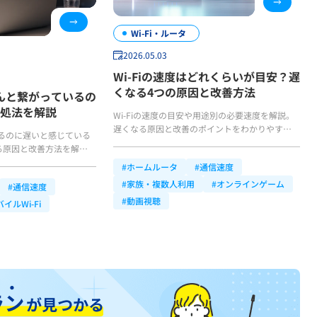
Wi-Fi・ルータ
2026.05.03
Wi-Fiの速度はどれくらいが目安？遅
くなる4つの原因と改善方法
ゃんと繋がっているの
処法を解説
Wi-Fiの速度の目安や用途別の必要速度を解説。
遅くなる原因と改善のポイントをわかりやすく紹
いるのに遅いと感じている
介します。
る原因と改善方法を解説！
や自宅でできる対処法、快
#ホームルータ
#通信速度
境を整えるポイントを紹介
#家族・複数人利用
#オンラインゲーム
#通信速度
#動画視聴
イルWi-Fi