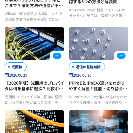
認する3つの方法と解決策
こまで？確認方法や通信が不安
IPv4 over IPv6が利用できているか
定な原因を解説
WiMAX +5Gを契約する前に、エリア
分からない場合は、接続状況を確認
の確認方法や通信が不安定になる原
してみましょう！利用できないとき
因、自宅で快適に利用できるかを見
の対処法、通信速度が遅い場合の原
極めるポイントを確認しておきまし
因についても解説し
ょう！
光回線
通信の基礎知識
2026.06.29
2026.06.10
【2026年版】光回線のプロバイ
PPPoEとIPoEの違いをわかり
ダは何を基準に選ぶ？比較ポイ
やすく解説！性能・切り替え方
ントをわかりやすく解説
も紹介
光回線のプロバイダは、回線の種類
PPPoEとIPoEの仕組みの違いをわか
によって選び方が異なります。それ
りやすく解説します。通信速度や混
ぞれの特徴や比較したいポイントを
雑の影響、安定性の差に加えて、切
確認して、自分に合った光回線・プ
り替え方法や自分に合った選び方も
ロバイダ選びに役立てましょう！
確認しましょう！