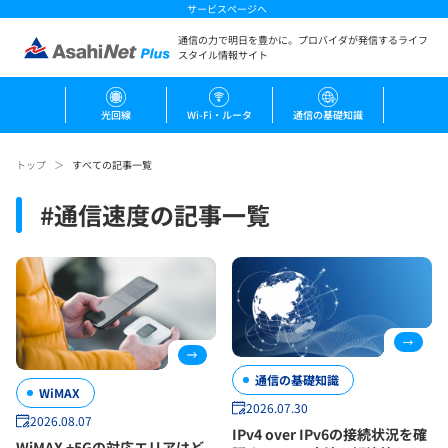
サービスページへ
通信の力で明日を豊かに。
プロバイダが発信するライフ
スタイル情報サイト
光回線
Wi-Fi・ルータ
通信の基礎知識
トップ
すべての記事一覧
#
通信速度
の記事一覧
通信の基礎知識
WiMAX
2026.07.30
2026.08.07
IPv4 over IPv6の接続状況を確
WiMAX +5Gの対応エリアはど