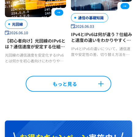
通信の基礎知識
光回線
2026.06.03
2026.06.10
IPv4とIPv6は何が違う？仕組み
と速度の違いをわかりやすく解
【初心者向け】光回線のIPv6と
説
は？通信速度が安定する仕組み
IPv4とIPv6の違いについて、通信速
を解説
度や安定性の差、切り替え方法を解
光回線の通信速度を安定化するIPv6
説します。インターネットを快適に
とは何かを初心者向けにわかりやす
使うためのポイントもまとめて確認
く解説します。仕組みやメリット、
しましょう！
性能を発揮するための設定や確認方
法も合わせて確認しておきまし
もっと見る