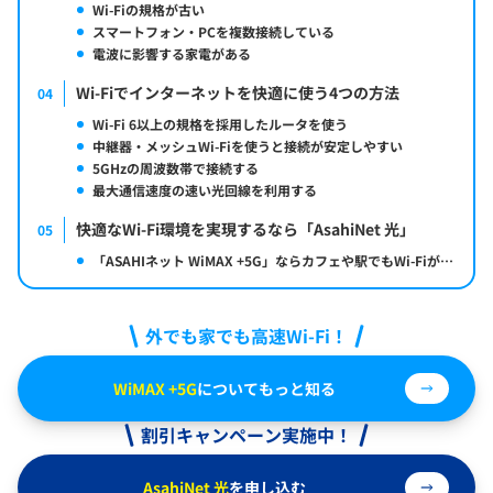
Wi-Fiの規格が古い
スマートフォン・PCを複数接続している
電波に影響する家電がある
Wi-Fiでインターネットを快適に使う4つの方法
04
Wi-Fi 6以上の規格を採用したルータを使う
中継器・メッシュWi-Fiを使うと接続が安定しやすい
5GHzの周波数帯で接続する
最大通信速度の速い光回線を利用する
快適なWi-Fi環境を実現するなら「AsahiNet 光」
05
「ASAHIネット WiMAX +5G」ならカフェや駅でもWi-Fiが使える
外でも家でも高速Wi-Fi！
WiMAX +5G
についてもっと知る
割引キャンペーン実施中！
AsahiNet 光
を申し込む