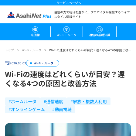
サービスページへ
通信の力で明日を豊かに。
プロバイダが発信するライフ
スタイル情報サイト
光回線
Wi-Fi・ルータ
通信の基礎知識
トップ
Wi-Fi・ルータ
Wi-Fiの速度はどれくらいが目安？遅くなる4つの原因と改善方法
2026.05.03
Wi-Fi・ルータ
Wi-Fiの速度はどれくらいが目安？遅
くなる4つの原因と改善方法
#ホームルータ
#通信速度
#家族・複数人利用
#オンラインゲーム
#動画視聴