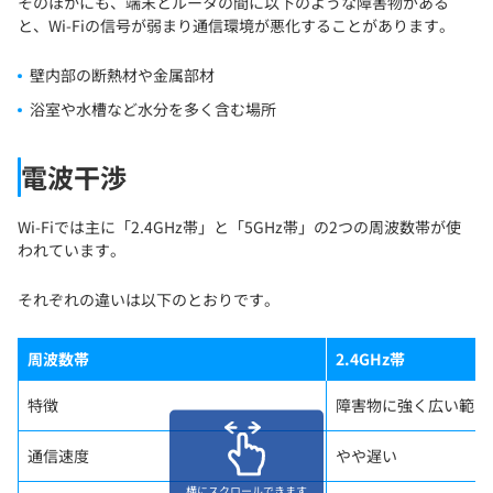
そのほかにも、端末とルータの間に以下のような障害物がある
と、Wi-Fiの信号が弱まり通信環境が悪化することがあります。
壁内部の断熱材や金属部材
浴室や水槽など水分を多く含む場所
電波干渉
Wi-Fiでは主に「2.4GHz帯」と「5GHz帯」の2つの周波数帯が使
われています。
それぞれの違いは以下のとおりです。
周波数帯
2.4GHz帯
特徴
障害物に強く広い範囲
通信速度
やや遅い
横にスクロールできます