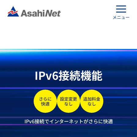
メニュー
IPv6接続機能
さらに
設定変更
追加料金
快適
なし
なし
IPv6接続でインターネットがさらに快適