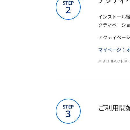
STEP
2
インストール
クティベーシ
アクティベー
マイページ：
※
ASAHIネット
ご利用開
STEP
3