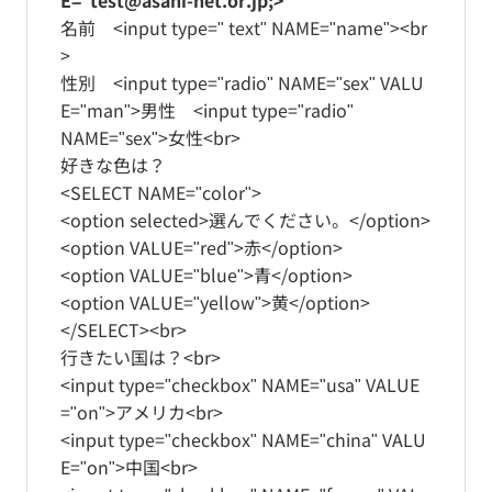
E="test@asahi-net.or.jp;>
名前 <input type=" text" NAME="name"><br
>
性別 <input type="radio" NAME="sex" VALU
E="man">男性 <input type="radio"
NAME="sex">女性<br>
好きな色は？
<SELECT NAME="color">
<option selected>選んでください。</option>
<option VALUE="red">赤</option>
<option VALUE="blue">青</option>
<option VALUE="yellow">黄</option>
</SELECT><br>
行きたい国は？<br>
<input type="checkbox" NAME="usa" VALUE
="on">アメリカ<br>
<input type="checkbox" NAME="china" VALU
E="on">中国<br>