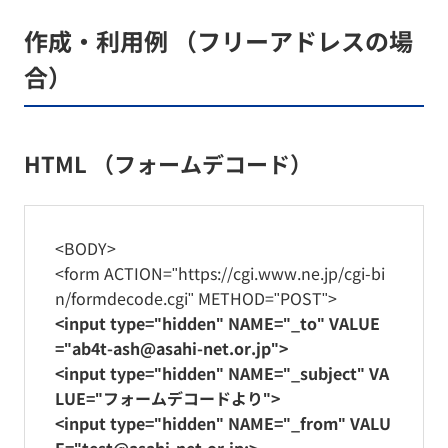
作成・利用例 （フリーアドレスの場
合）
HTML （フォームデコード）
<BODY>
<form ACTION="https://cgi.www.ne.jp/cgi-bi
n/formdecode.cgi" METHOD="POST">
<input type="hidden" NAME="_to" VALUE
="ab4t-ash@asahi-net.or.jp">
<input type="hidden" NAME="_subject" VA
LUE="フォームデコードより">
<input type="hidden" NAME="_from" VALU