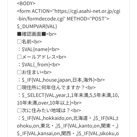
<BODY>
<form ACTION="https://cgi.asahi-net.or.jp/cgi
-bin/formdecode.cgi" METHOD="POST">
$_DUMPVAR{VAL}
■確認画面■<br>
□名前<br>
：$VAL{name}<br>
□メールアドレス<br>
：$VAL{_from}<br>
□お住まい<br>
：$_IF{VAL,house,japan,日本,海外}<br>
□現住所に何年住んでますか？<br>
：$_SELECT{VAL,year,1,1年未満,5,5年未満,10,
10年未満,over,10年以上}<br>
□次に住みたい地域は？<br>
：$_IF{VAL,hokkaido,on,北海道・,}$_IF{VAL,t
ohoku,on,東北・,}$_IF{VAL,kanto,on,関東・,}
$_IF{VAL,kansai,on,関西・,}$_IF{VAL,sikoku,o