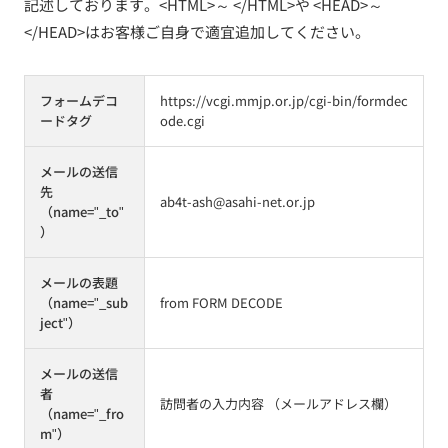
記述しております。<HTML>～ </HTML>や <HEAD>～
</HEAD>はお客様ご自身で適宜追加してください。
フォームデコ
https://vcgi.mmjp.or.jp/cgi-bin/formdec
ードタグ
ode.cgi
メールの送信
先
ab4t-ash@asahi-net.or.jp
（name="_to"
）
メールの表題
（name="_sub
from FORM DECODE
ject"）
メールの送信
者
訪問者の入力内容 （メールアドレス欄）
（name="_fro
m"）