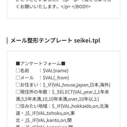
くお願いいたします。</p> </BODY>
メール整形テンプレート seikei.tpl
■アンケートフォーム■
□名前 ：$VAL{name}
□メール ：$VAL{_from}
□お住まい：$_IF{VAL,house,japan,日本,海外}
□現住所の年数：$_SELECT{VAL,year,1,1年未
満,5,5年未満,10,10年未満,over,10年以上}
□住みたい地域：$_IF{VAL,hokkaido,on,北海
道・,}$_IF{VAL,tohoku,on,東
北・,}$_IF{VAL,kanto,on,関