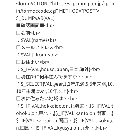
<form ACTION="https://vcgi.mmjp.or.jp/cgi-b
in/formdecode.cgi" METHOD="POST">
$_DUMPVAR{VAL}
■確認画面■<br>
□名前<br>
：$VAL{name}<br>
□メールアドレス<br>
：$VAL{_from}<br>
□お住まい<br>
：$_IF{VAL,house,japan,日本,海外}<br>
□現住所に何年住んでますか？<br>
：$_SELECT{VAL,year,1,1年未満,5,5年未満,10,
10年未満,over,10年以上}<br>
□次に住みたい地域は？<br>
：$_IF{VAL,hokkaido,on,北海道・,}$_IF{VAL,t
ohoku,on,東北・,}$_IF{VAL,kanto,on,関東・,}
$_IF{VAL,kansai,on,関西・,}$_IF{VAL,sikoku,o
n,四国・,}$_IF{VAL,kyusyu,on,九州・,}<br>