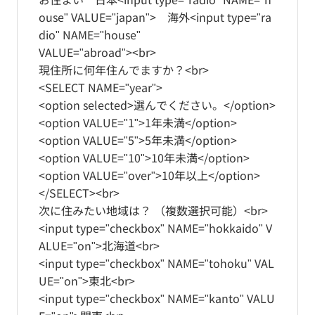
ouse" VALUE="japan"> 海外<input type="ra
dio" NAME="house"
VALUE="abroad"><br>
現住所に何年住んでますか？<br>
<SELECT NAME="year">
<option selected>選んでください。</option>
<option VALUE="1">1年未満</option>
<option VALUE="5">5年未満</option>
<option VALUE="10">10年未満</option>
<option VALUE="over">10年以上</option>
</SELECT><br>
次に住みたい地域は？ （複数選択可能）<br>
<input type="checkbox" NAME="hokkaido" V
ALUE="on">北海道<br>
<input type="checkbox" NAME="tohoku" VAL
UE="on">東北<br>
<input type="checkbox" NAME="kanto" VALU