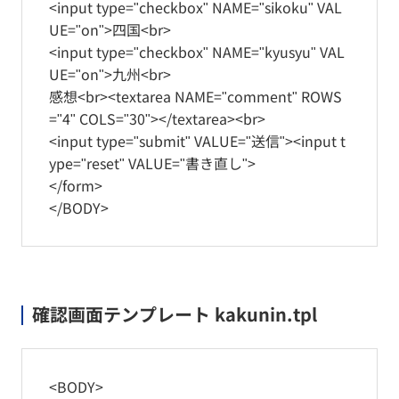
<input type="checkbox" NAME="sikoku" VAL
UE="on">四国<br>
<input type="checkbox" NAME="kyusyu" VAL
UE="on">九州<br>
感想<br><textarea NAME="comment" ROWS
="4" COLS="30"></textarea><br>
<input type="submit" VALUE="送信"><input t
ype="reset" VALUE="書き直し">
</form>
</BODY>
確認画面テンプレート kakunin.tpl
<BODY>