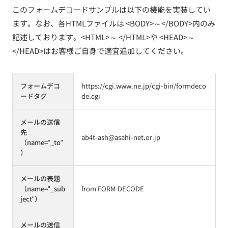
このフォームデコードサンプルは以下の機能を実装してい
ます。なお、各HTMLファイルは <BODY>～</BODY>内のみ
記述しております。<HTML>～ </HTML>や <HEAD>～
</HEAD>はお客様ご自身で適宜追加してください。
フォームデコ
https://cgi.www.ne.jp/cgi-bin/formdeco
ードタグ
de.cgi
メールの送信
先
ab4t-ash@asahi-net.or.jp
（name="_to"
）
メールの表題
（name="_sub
from FORM DECODE
ject"）
メールの送信