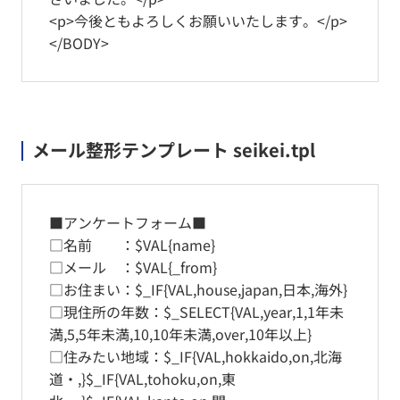
<p>今後ともよろしくお願いいたします。</p>
</BODY>
メール整形テンプレート seikei.tpl
■アンケートフォーム■
□名前 ：$VAL{name}
□メール ：$VAL{_from}
□お住まい：$_IF{VAL,house,japan,日本,海外}
□現住所の年数：$_SELECT{VAL,year,1,1年未
満,5,5年未満,10,10年未満,over,10年以上}
□住みたい地域：$_IF{VAL,hokkaido,on,北海
道・,}$_IF{VAL,tohoku,on,東