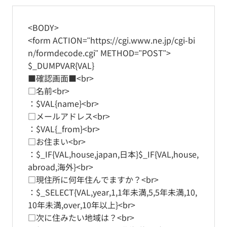
<BODY>
<form ACTION="https://cgi.www.ne.jp/cgi-bi
n/formdecode.cgi" METHOD="POST">
$_DUMPVAR{VAL}
■確認画面■<br>
□名前<br>
：$VAL{name}<br>
□メールアドレス<br>
：$VAL{_from}<br>
□お住まい<br>
：$_IF{VAL,house,japan,日本}$_IF{VAL,house,
abroad,海外}<br>
□現住所に何年住んでますか？<br>
：$_SELECT{VAL,year,1,1年未満,5,5年未満,10,
10年未満,over,10年以上}<br>
□次に住みたい地域は？<br>