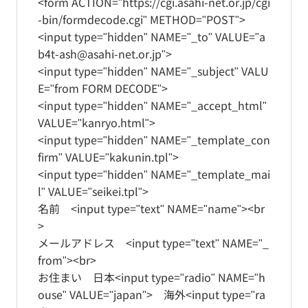
<form ACTION="https://cgi.asahi-net.or.jp/cgi
-bin/formdecode.cgi" METHOD="POST">
<input type="hidden" NAME="_to" VALUE="a
b4t-ash@asahi-net.or.jp">
<input type="hidden" NAME="_subject" VALU
E="from FORM DECODE">
<input type="hidden" NAME="_accept_html"
VALUE="kanryo.html">
<input type="hidden" NAME="_template_con
firm" VALUE="kakunin.tpl">
<input type="hidden" NAME="_template_mai
l" VALUE="seikei.tpl">
名前 <input type="text" NAME="name"><br
>
メールアドレス <input type="text" NAME="_
from"><br>
お住まい 日本<input type="radio" NAME="h
ouse" VALUE="japan"> 海外<input type="ra