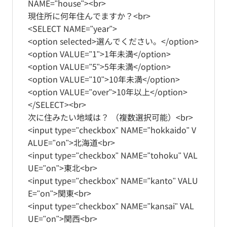
NAME="house"><br>
現住所に何年住んでますか？<br>
<SELECT NAME="year">
<option selected>選んでください。</option>
<option VALUE="1">1年未満</option>
<option VALUE="5">5年未満</option>
<option VALUE="10">10年未満</option>
<option VALUE="over">10年以上</option>
</SELECT><br>
次に住みたい地域は？ （複数選択可能）<br>
<input type="checkbox" NAME="hokkaido" V
ALUE="on">北海道<br>
<input type="checkbox" NAME="tohoku" VAL
UE="on">東北<br>
<input type="checkbox" NAME="kanto" VALU
E="on">関東<br>
<input type="checkbox" NAME="kansai" VAL
UE="on">関西<br>