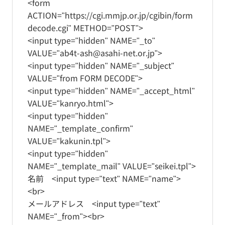
<form
ACTION="https://cgi.mmjp.or.jp/cgibin/form
decode.cgi" METHOD="POST">
<input type="hidden" NAME="_to"
VALUE="ab4t-ash@asahi-net.or.jp">
<input type="hidden" NAME="_subject"
VALUE="from FORM DECODE">
<input type="hidden" NAME="_accept_html"
VALUE="kanryo.html">
<input type="hidden"
NAME="_template_confirm"
VALUE="kakunin.tpl">
<input type="hidden"
NAME="_template_mail" VALUE="seikei.tpl">
名前 <input type="text" NAME="name">
<br>
メールアドレス <input type="text"
NAME="_from"><br>