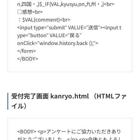
n,四国・,}$_IF{VAL,kyusyu,on,九州・,}<br>
□感想<br>
：$VAL{comment}<br>
<input type="submit" VALUE="送信"><input t
ype="button" VALUE="戻る"
onClick="window.history.back ();">
</form>
</BODY>
受付完了画面 kanryo.html （HTMLファ
イル）
<BODY> <p>アンケートにご協力いただきあり
がとうございました。</p> <p>今後ともよろし