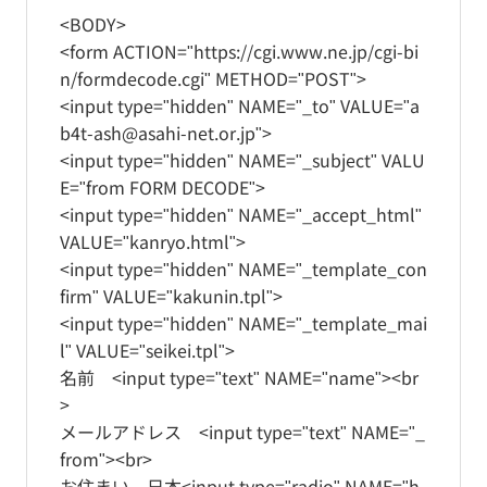
<BODY>
<form ACTION="https://cgi.www.ne.jp/cgi-bi
n/formdecode.cgi" METHOD="POST">
<input type="hidden" NAME="_to" VALUE="a
b4t-ash@asahi-net.or.jp">
<input type="hidden" NAME="_subject" VALU
E="from FORM DECODE">
<input type="hidden" NAME="_accept_html"
VALUE="kanryo.html">
<input type="hidden" NAME="_template_con
firm" VALUE="kakunin.tpl">
<input type="hidden" NAME="_template_mai
l" VALUE="seikei.tpl">
名前 <input type="text" NAME="name"><br
>
メールアドレス <input type="text" NAME="_
from"><br>
お住まい 日本<input type="radio" NAME="h