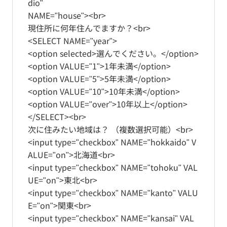
dio"
NAME="house"><br>
現住所に何年住んでますか？<br>
<SELECT NAME="year">
<option selected>選んでください。</option>
<option VALUE="1">1年未満</option>
<option VALUE="5">5年未満</option>
<option VALUE="10">10年未満</option>
<option VALUE="over">10年以上</option>
</SELECT><br>
次に住みたい地域は？ （複数選択可能）<br>
<input type="checkbox" NAME="hokkaido" V
ALUE="on">北海道<br>
<input type="checkbox" NAME="tohoku" VAL
UE="on">東北<br>
<input type="checkbox" NAME="kanto" VALU
E="on">関東<br>
<input type="checkbox" NAME="kansai" VAL