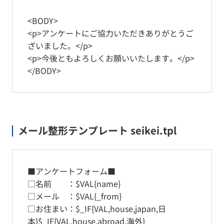
<BODY>
<p>アンケートにご協力いただきありがとうご
ざいました。</p>
<p>今後ともよろしくお願いいたします。</p>
</BODY>
メール整形テンプレート seikei.tpl
■アンケートフォーム■
□名前 ：$VAL{name}
□メール ：$VAL{_from}
□お住まい：$_IF{VAL,house,japan,日
本}$_IF{VAL,house,abroad,海外}