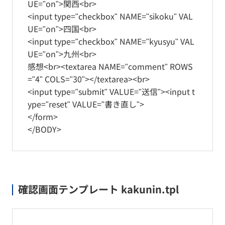
UE="on">関西<br>
<input type="checkbox" NAME="sikoku" VAL
UE="on">四国<br>
<input type="checkbox" NAME="kyusyu" VAL
UE="on">九州<br>
感想<br><textarea NAME="comment" ROWS
="4" COLS="30"></textarea><br>
<input type="submit" VALUE="送信"><input t
ype="reset" VALUE="書き直し">
</form>
</BODY>
確認画面テンプレート kakunin.tpl