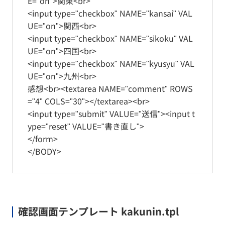
E="on">関東<br>
<input type="checkbox" NAME="kansai" VAL
UE="on">関西<br>
<input type="checkbox" NAME="sikoku" VAL
UE="on">四国<br>
<input type="checkbox" NAME="kyusyu" VAL
UE="on">九州<br>
感想<br><textarea NAME="comment" ROWS
="4" COLS="30"></textarea><br>
<input type="submit" VALUE="送信"><input t
ype="reset" VALUE="書き直し">
</form>
</BODY>
確認画面テンプレート kakunin.tpl