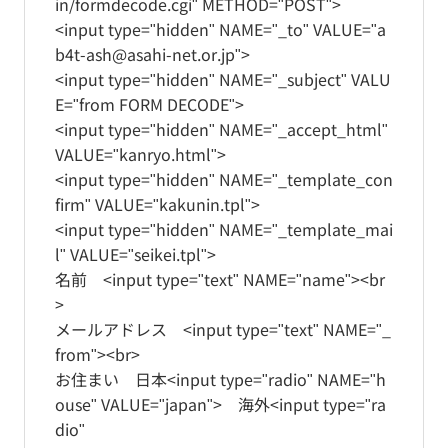
in/formdecode.cgi" METHOD="POST">
<input type="hidden" NAME="_to" VALUE="a
b4t-ash@asahi-net.or.jp">
<input type="hidden" NAME="_subject" VALU
E="from FORM DECODE">
<input type="hidden" NAME="_accept_html"
VALUE="kanryo.html">
<input type="hidden" NAME="_template_con
firm" VALUE="kakunin.tpl">
<input type="hidden" NAME="_template_mai
l" VALUE="seikei.tpl">
名前 <input type="text" NAME="name"><br
>
メールアドレス <input type="text" NAME="_
from"><br>
お住まい 日本<input type="radio" NAME="h
ouse" VALUE="japan"> 海外<input type="ra
dio"