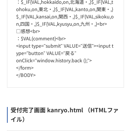
：$_IF{VAL,hokkaido,on,北海道・,}$_IF{VAL,t
ohoku,on,東北・,}$_IF{VAL,kanto,on,関東・,}
$_IF{VAL,kansai,on,関西・,}$_IF{VAL,sikoku,o
n,四国・,}$_IF{VAL,kyusyu,on,九州・,}<br>
□感想<br>
：$VAL{comment}<br>
<input type="submit" VALUE="送信"><input t
ype="button" VALUE="戻る"
onClick="window.history.back ();">
</form>
</BODY>
受付完了画面 kanryo.html （HTMLファ
イル）