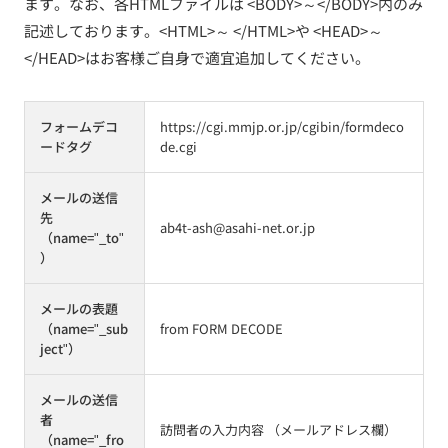
ます。なお、各HTMLファイルは <BODY>～</BODY>内のみ
記述しております。<HTML>～ </HTML>や <HEAD>～
</HEAD>はお客様ご自身で適宜追加してください。
フォームデコ
https://cgi.mmjp.or.jp/cgibin/formdeco
ードタグ
de.cgi
メールの送信
先
ab4t-ash@asahi-net.or.jp
（name="_to"
）
メールの表題
（name="_sub
from FORM DECODE
ject"）
メールの送信
者
訪問者の入力内容 （メールアドレス欄）
（name="_fro