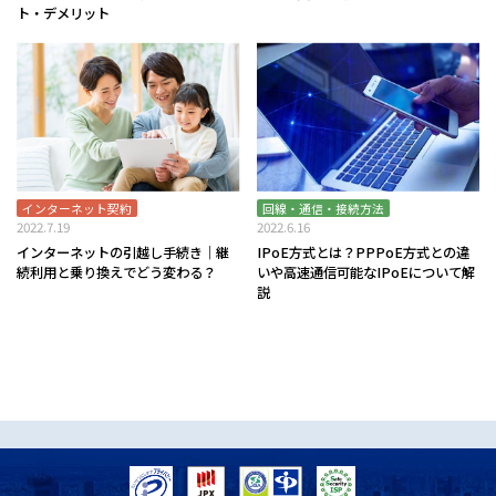
ト・デメリット
インターネット契約
回線・通信・接続方法
2022.7.19
2022.6.16
インターネットの引越し手続き｜継
IPoE方式とは？PPPoE方式との違
続利用と乗り換えでどう変わる？
いや高速通信可能なIPoEについて解
説