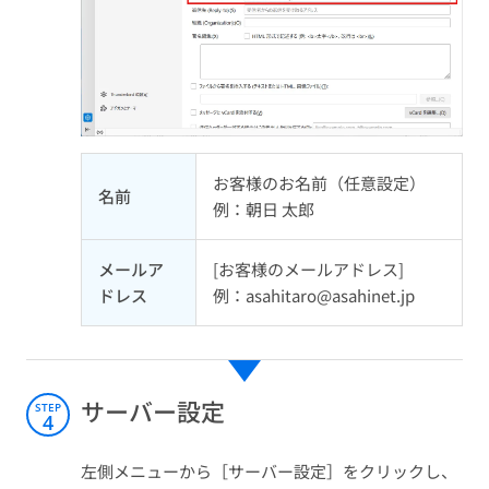
お客様のお名前（任意設定）
名前
例：朝日 太郎
メールア
[お客様のメールアドレス]
ドレス
例：asahitaro@asahinet.jp
サーバー設定
STEP
4
左側メニューから［サーバー設定］をクリックし、