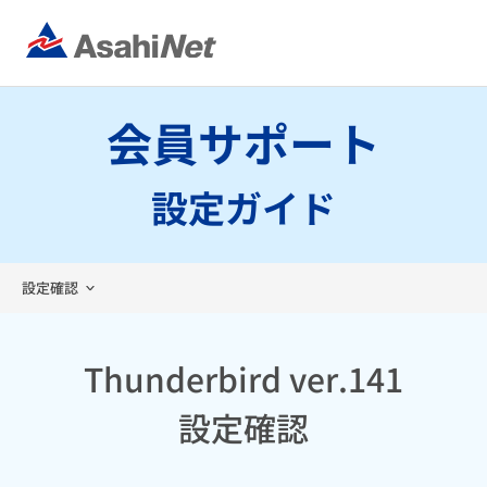
会員サポート
設定ガイド
設定確認
Thunderbird ver.141
設定確認