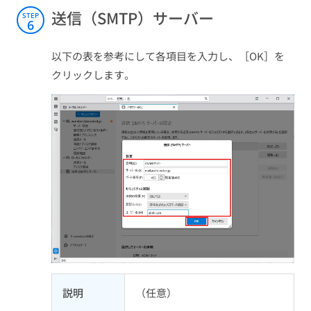
送信（SMTP）サーバー
STEP
6
以下の表を参考にして各項目を入力し、［OK］を
クリックします。
説明
（任意）