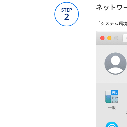
ネットワ
STEP
2
「システム環