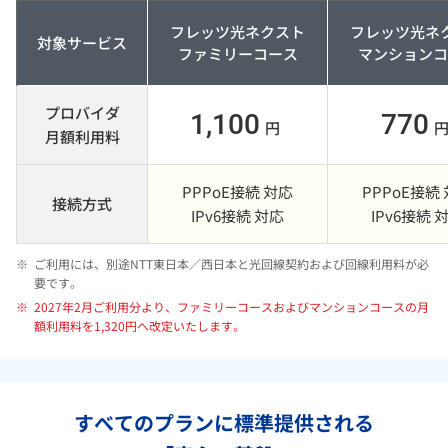
フレッツ光ネクスト
フレッツ光ネ
対象サービス
ファミリーコース
マンションコ
プロバイダ
1,100
770
円
月額利用料
PPPoE接続 対応
PPPoE接続
接続方式
IPv6接続 対応
IPv6接続 
※
ご利用には、別途NTT東日本／西日本と光回線契約および回線利用料が必
要です。
※
2027年2月ご利用分より、ファミリーコースおよびマンションコースの月
額利用料を1,320円へ改定いたします。
すべてのプランに標準提供される