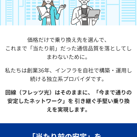
ASAHI
価格だけで乗り換え先を選んで、
ネ
これまで「当たり前」だった通信品質を落としてし
ッ
まわないために。
ト
の
私たちは創業36年、インフラを自社で構築・運用し
安
続ける独立系プロバイダです。
定
し
回線（フレッツ光）はそのままに、「今まで通りの
た
安定したネットワーク」を 引き継ぐ手堅い乗り換
乗
えを実現します。
り
換
え
に
「当たり前の安定」を、