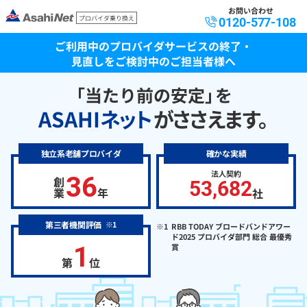
お問い合わせ
プロバイダ乗り換え
0120-577-108
ご利用中のプロバイダサービスの終了・
見直しをご検討中のご担当者様へ
「当たり前の安定
」
を
ASAHI
ネ
ッ
ト
がささえます
。
独立系老舗プロバイダ
確かな実績
法人契約
36
創
53,682
業
年
社
第三者機関評価
※1
※1
RBB TODAY ブロードバンドアワー
ド2025 プロバイダ部門 総合 最優秀
1
賞
第
位